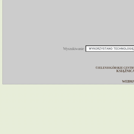
Wyszukiwanie:
©
JELENIOGÓRSKIE CENTR
KSIĄŻNIC
WEBM