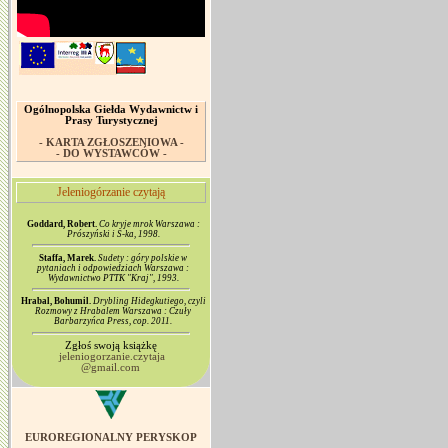
Ogólnopolska Giełda Wydawnictw i
Prasy Turystycznej
- KARTA ZGŁOSZENIOWA -
- DO WYSTAWCÓW -
Jeleniogórzanie czytają
Goddard, Robert.
Co kryje mrok Warszawa :
Prószyński i S-ka, 1998.
Staffa, Marek.
Sudety : góry polskie w
pytaniach i odpowiedziach Warszawa :
Wydawnictwo PTTK "Kraj", 1993.
Hrabal, Bohumil.
Drybling Hidegkutiego, czyli
Rozmowy z Hrabalem Warszawa : Czuły
Barbarzyńca Press, cop. 2011.
Zgłoś swoją książkę
jeleniogorzanie.czytaja
@gmail.com
EUROREGIONALNY PERYSKOP