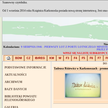
Szanowny czytelniku.
Od 1 września 2014 roku Książnica Karkonoska posiada nową stronę internetową. Jest ona
Nie
Kalendarium:
9 SIERPNIA 1946 - PIERWSZY LOT Z PORTU LOTNICZEGO MI
PRZEZ 
WPISZ SIĘ NA LISTĘ SUBSKRYP
BDM
CZ
IB/REG
KM
W
F3
F4
F5
F6
F7
F
DO
PODSTAWOWE INFORMACJE
Tadeusz Różewicz w Karkonoszach - prom
AKTUALNOŚCI
ARCHIWUM
BAZY DANYCH
BIBLIOTEKI POWIATU
JELENIOGÓRSKIEGO
GALERIA