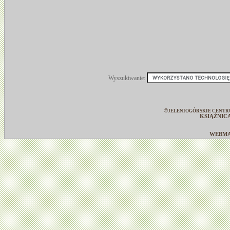
Wyszukiwanie:
©
JELENIOGÓRSKIE CENTR
KSIĄŻNIC
WEBM