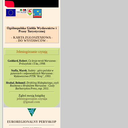
Ogólnopolska Giełda Wydawnictw i
Prasy Turystycznej
- KARTA ZGŁOSZENIOWA -
- DO WYSTAWCÓW -
Jeleniogórzanie czytają
Goddard, Robert.
Co kryje mrok Warszawa :
Prószyński i S-ka, 1998.
Staffa, Marek.
Sudety : góry polskie w
pytaniach i odpowiedziach Warszawa :
Wydawnictwo PTTK "Kraj", 1993.
Hrabal, Bohumil.
Drybling Hidegkutiego, czyli
Rozmowy z Hrabalem Warszawa : Czuły
Barbarzyńca Press, cop. 2011.
Zgłoś swoją książkę
jeleniogorzanie.czytaja
@gmail.com
EUROREGIONALNY PERYSKOP