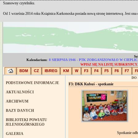
Szanowny czytelniku.
Od 1 września 2014 roku Książnica Karkonoska posiada nową stronę internetową. Jest ona
So
Kalendarium:
8 SIERPNIA 1946 - PTK ZORGANIZOWAŁO W CIEP
WPISZ SIĘ NA LISTĘ SUBSKRYP
BDM
CZ
IB/REG
KM
W
F3
F4
F5
F6
F7
F
DO
PODSTAWOWE INFORMACJE
F3: DKK Kubuś - spotkanie
AKTUALNOŚCI
ARCHIWUM
BAZY DANYCH
BIBLIOTEKI POWIATU
JELENIOGÓRSKIEGO
Spotkanie odb
GALERIA