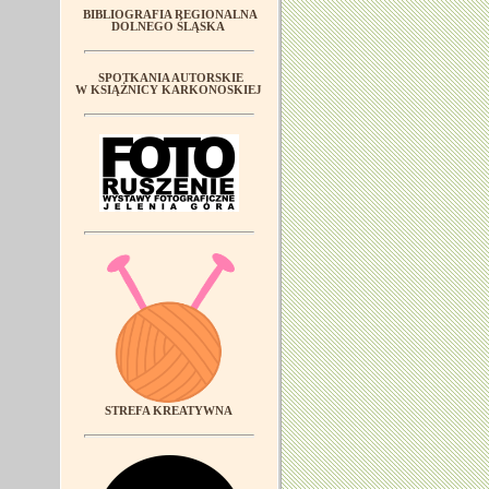
BIBLIOGRAFIA REGIONALNA
DOLNEGO ŚLĄSKA
SPOTKANIA AUTORSKIE
W KSIĄŻNICY KARKONOSKIEJ
STREFA KREATYWNA