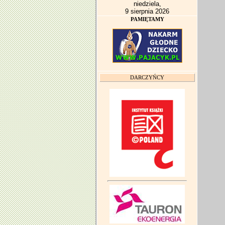
niedziela,
9 sierpnia 2026
PAMIĘTAMY
DARCZYŃCY