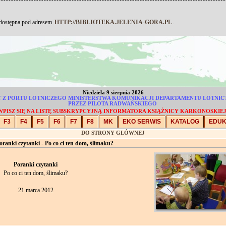
 dostępna pod adresem
HTTP://BIBLIOTEKA.JELENIA-GORA.PL
.
Niedziela 9 sierpnia 2026
 LOT Z PORTU LOTNICZEGO MINISTERSTWA KOMUNIKACJI DEPARTAMENTU LOTN
PRZEZ PILOTA RADWAŃSKIEGO
WPISZ SIĘ NA LISTĘ SUBSKRYPCYJNĄ INFORMATORA KSIĄŻNICY KARKONOSKIEJ
F3
F4
F5
F6
F7
F8
MK
EKO SERWIS
KATALOG
EDU
DO STRONY GŁÓWNEJ
anki czytanki - Po co ci ten dom, ślimaku?
Poranki czytanki
Po co ci ten dom, ślimaku?
21 marca 2012