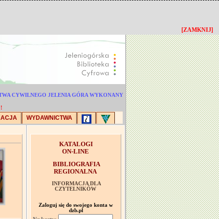
[ZAMKNIJ]
ICTWA CYWILNEGO JELENIA GÓRA WYKONANY
!
KACJA
WYDAWNICTWA
KATALOGI
ON-LINE
BIBLIOGRAFIA
REGIONALNA
INFORMACJA DLA
CZYTELNIKÓW
Zaloguj się do swojego konta w
dzb.pl