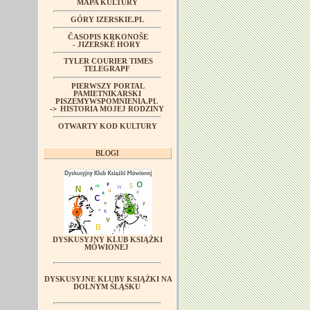
MAPA KULTURY
GÓRY IZERSKIE.PL
ČASOPIS KRKONOŠE
- JIZERSKÉ HORY
TYLER COURIER TIMES
TELEGRAPF
PIERWSZY PORTAL
PAMIETNIKARSKI
PISZEMYWSPOMNIENIA.PL
->
HISTORIA MOJEJ RODZINY
OTWARTY KOD KULTURY
BLOGI
DYSKUSYJNY KLUB KSIĄŻKI
MÓWIONEJ
DYSKUSYJNE KLUBY KSIĄŻKI NA
DOLNYM ŚLĄSKU