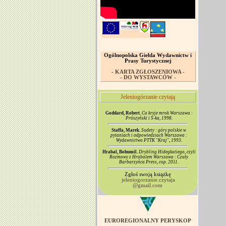
Ogólnopolska Giełda Wydawnictw i
Prasy Turystycznej
- KARTA ZGŁOSZENIOWA -
- DO WYSTAWCÓW -
Jeleniogórzanie czytają
Goddard, Robert.
Co kryje mrok Warszawa :
Prószyński i S-ka, 1998.
Staffa, Marek.
Sudety : góry polskie w
pytaniach i odpowiedziach Warszawa :
Wydawnictwo PTTK "Kraj", 1993.
Hrabal, Bohumil.
Drybling Hidegkutiego, czyli
Rozmowy z Hrabalem Warszawa : Czuły
Barbarzyńca Press, cop. 2011.
Zgłoś swoją książkę
jeleniogorzanie.czytaja
@gmail.com
EUROREGIONALNY PERYSKOP