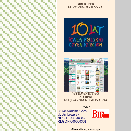
BIBLIOTEKI
EUROREGIONU NYSA
WYDAWNICTWO
AD REM
KSIĘGARNIA REGIONALNA
DANE
58-500 Jelenia Góra
ul. Bankowa 27
NIP 611-005-30-06
REGON 000600361
Aktualizacja strony: