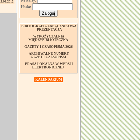
Nr karty:
23.03.2012
Hasło:
BIBLIOGRAFIA ZAŁĄCZNIKOWA
- PREZENTACJA
WYPOŻYCZALNIA
MIĘDZYBIBLIOTECZNA
GAZETY I CZASOPISMA 2026
ARCHIWALNE NUMERY
GAZET I CZASOPISM
PRASA LOKALNA W WERSJI
ELEKTRONICZNEJ
KALENDARIUM