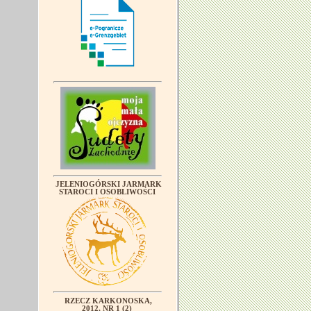
JELENIOGÓRSKI JARMARK
STAROCI I OSOBLIWOŚCI
RZECZ KARKONOSKA,
2012, NR 1 (2)