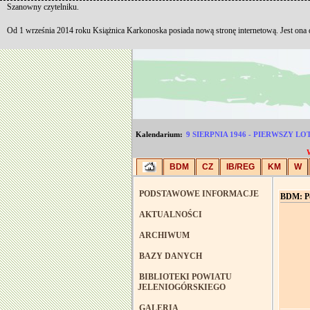
Szanowny czytelniku.
Od 1 września 2014 roku Książnica Karkonoska posiada nową stronę internetową. Jest ona
Kalendarium:
9 SIERPNIA 1946 - PIERWSZY
BDM
CZ
IB/REG
KM
W
PODSTAWOWE INFORMACJE
BDM: Por
AKTUALNOŚCI
ARCHIWUM
BAZY DANYCH
BIBLIOTEKI POWIATU
JELENIOGÓRSKIEGO
GALERIA