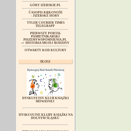
GÓRY IZERSKIE.PL
ČASOPIS KRKONOŠE
- JIZERSKÉ HORY
TYLER COURIER TIMES
TELEGRAPF
PIERWSZY PORTAL
PAMIETNIKARSKI
PISZEMYWSPOMNIENIA.PL
->
HISTORIA MOJEJ RODZINY
OTWARTY KOD KULTURY
BLOGI
DYSKUSYJNY KLUB KSIĄŻKI
MÓWIONEJ
DYSKUSYJNE KLUBY KSIĄŻKI NA
DOLNYM ŚLĄSKU