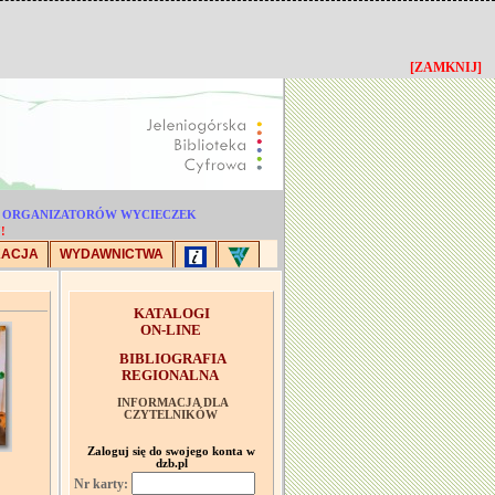
[ZAMKNIJ]
DLA ORGANIZATORÓW WYCIECZEK
!
KACJA
WYDAWNICTWA
KATALOGI
ON-LINE
BIBLIOGRAFIA
REGIONALNA
INFORMACJA DLA
CZYTELNIKÓW
Zaloguj się do swojego konta w
dzb.pl
Nr karty: