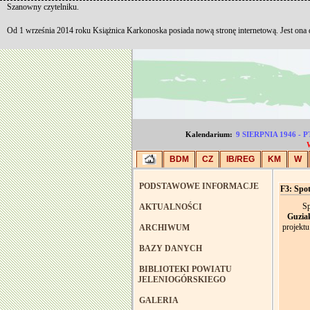
Szanowny czytelniku.
Od 1 września 2014 roku Książnica Karkonoska posiada nową stronę internetową. Jest ona
Kalendarium:
9 SIERPNIA 1946
BDM
CZ
IB/REG
KM
W
PODSTAWOWE INFORMACJE
F3: Spo
Sp
AKTUALNOŚCI
Guzia
projekt
ARCHIWUM
BAZY DANYCH
BIBLIOTEKI POWIATU
JELENIOGÓRSKIEGO
GALERIA