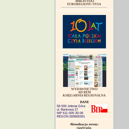
BIBLIOTEKI
EUROREGIONU NYSA
WYDAWNICTWO
AD REM
KSIĘGARNIA REGIONALNA
DANE
58-500 Jelenia Góra
ul. Bankowa 27
NIP 611-005-30-06
REGON 000600361
Aktualizacja strony:
niedziela,