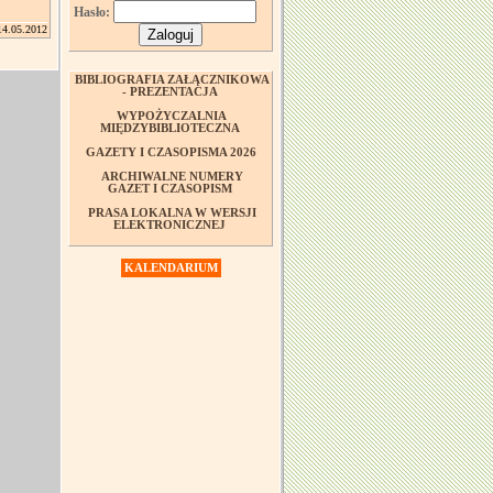
Hasło:
14.05.2012
BIBLIOGRAFIA ZAŁĄCZNIKOWA
- PREZENTACJA
WYPOŻYCZALNIA
MIĘDZYBIBLIOTECZNA
GAZETY I CZASOPISMA 2026
ARCHIWALNE NUMERY
GAZET I CZASOPISM
PRASA LOKALNA W WERSJI
ELEKTRONICZNEJ
KALENDARIUM