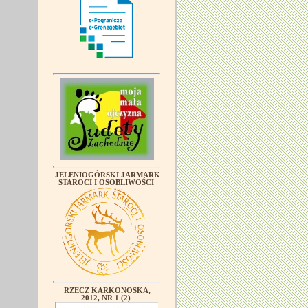
JELENIOGÓRSKI JARMARK
STAROCI I OSOBLIWOŚCI
RZECZ KARKONOSKA,
2012, NR 1 (2)