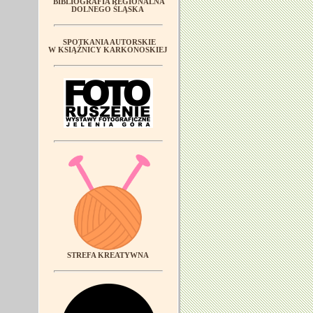
BIBLIOGRAFIA REGIONALNA
DOLNEGO ŚLĄSKA
SPOTKANIA AUTORSKIE
W KSIĄŻNICY KARKONOSKIEJ
STREFA KREATYWNA