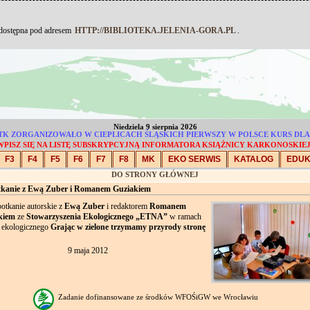
 dostępna pod adresem
HTTP://BIBLIOTEKA.JELENIA-GORA.PL
.
Niedziela 9 sierpnia 2026
 - PTK ZORGANIZOWAŁO W CIEPLICACH ŚLĄSKICH PIERWSZY W POLSCE KURS 
WPISZ SIĘ NA LISTĘ SUBSKRYPCYJNĄ INFORMATORA KSIĄŻNICY KARKONOSKIEJ
F3
F4
F5
F6
F7
F8
MK
EKO SERWIS
KATALOG
EDU
DO STRONY GŁÓWNEJ
tkanie z Ewą Zuber i Romanem Guziakiem
otkanie autorskie z
Ewą Zuber
i redaktorem
Romanem
kiem
ze
Stowarzyszenia Ekologicznego „ETNA”
w ramach
u ekologicznego
Grając w zielone trzymamy przyrody stronę
9 maja 2012
Zadanie dofinansowane ze środków WFOŚiGW we Wrocławiu