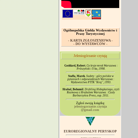
Ogólnopolska Giełda Wydawnictw i
Prasy Turystycznej
- KARTA ZGŁOSZENIOWA -
- DO WYSTAWCÓW -
Jeleniogórzanie czytają
Goddard, Robert.
Co kryje mrok Warszawa :
Prószyński i S-ka, 1998.
Staffa, Marek.
Sudety : góry polskie w
pytaniach i odpowiedziach Warszawa :
Wydawnictwo PTTK "Kraj", 1993.
Hrabal, Bohumil.
Drybling Hidegkutiego, czyli
Rozmowy z Hrabalem Warszawa : Czuły
Barbarzyńca Press, cop. 2011.
Zgłoś swoją książkę
jeleniogorzanie.czytaja
@gmail.com
EUROREGIONALNY PERYSKOP