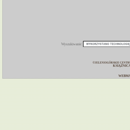
Wyszukiwanie:
©
JELENIOGÓRSKIE CENTR
KSIĄŻNIC
WEBM