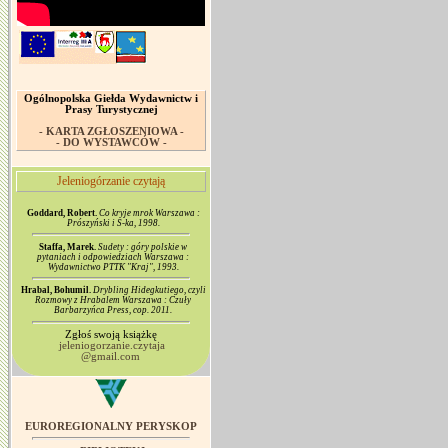
Ogólnopolska Giełda Wydawnictw i
Prasy Turystycznej
- KARTA ZGŁOSZENIOWA -
- DO WYSTAWCÓW -
Jeleniogórzanie czytają
Goddard, Robert.
Co kryje mrok Warszawa :
Prószyński i S-ka, 1998.
Staffa, Marek.
Sudety : góry polskie w
pytaniach i odpowiedziach Warszawa :
Wydawnictwo PTTK "Kraj", 1993.
Hrabal, Bohumil.
Drybling Hidegkutiego, czyli
Rozmowy z Hrabalem Warszawa : Czuły
Barbarzyńca Press, cop. 2011.
Zgłoś swoją książkę
jeleniogorzanie.czytaja
@gmail.com
EUROREGIONALNY PERYSKOP