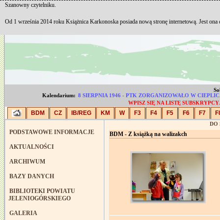
Szanowny czytelniku.
Od 1 września 2014 roku Książnica Karkonoska posiada nową stronę internetową. Jest ona
So
Kalendarium:
8 SIERPNIA 1946 - PTK ZORGANIZOWAŁO W CIEP
WPISZ SIĘ NA LISTĘ SUBSKRYP
BDM
CZ
IB/REG
KM
W
F3
F4
F5
F6
F7
F
DO
PODSTAWOWE INFORMACJE
BDM - Z książką na walizakch
AKTUALNOŚCI
ARCHIWUM
BAZY DANYCH
BIBLIOTEKI POWIATU
JELENIOGÓRSKIEGO
GALERIA