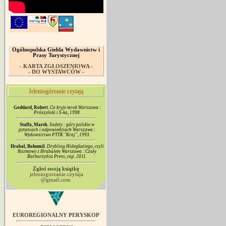
Ogólnopolska Giełda Wydawnictw i
Prasy Turystycznej
- KARTA ZGŁOSZENIOWA -
- DO WYSTAWCÓW -
Jeleniogórzanie czytają
Goddard, Robert.
Co kryje mrok Warszawa :
Prószyński i S-ka, 1998.
Staffa, Marek.
Sudety : góry polskie w
pytaniach i odpowiedziach Warszawa :
Wydawnictwo PTTK "Kraj", 1993.
Hrabal, Bohumil.
Drybling Hidegkutiego, czyli
Rozmowy z Hrabalem Warszawa : Czuły
Barbarzyńca Press, cop. 2011.
Zgłoś swoją książkę
jeleniogorzanie.czytaja
@gmail.com
EUROREGIONALNY PERYSKOP