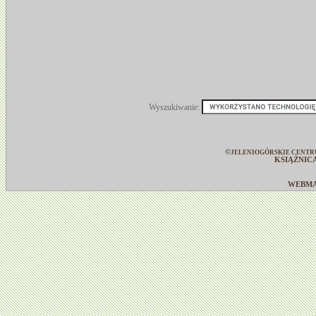
Wyszukiwanie:
©
JELENIOGÓRSKIE CENTR
KSIĄŻNIC
WEBM