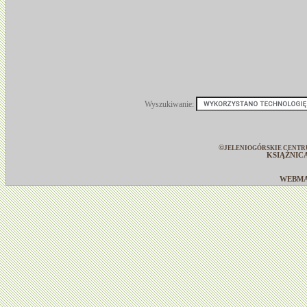
Wyszukiwanie:
©
JELENIOGÓRSKIE CENTR
KSIĄŻNIC
WEBM