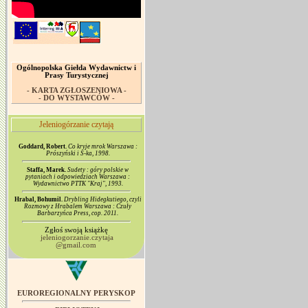
Ogólnopolska Giełda Wydawnictw i
Prasy Turystycznej
- KARTA ZGŁOSZENIOWA -
- DO WYSTAWCÓW -
Jeleniogórzanie czytają
Goddard, Robert.
Co kryje mrok Warszawa :
Prószyński i S-ka, 1998.
Staffa, Marek.
Sudety : góry polskie w
pytaniach i odpowiedziach Warszawa :
Wydawnictwo PTTK "Kraj", 1993.
Hrabal, Bohumil.
Drybling Hidegkutiego, czyli
Rozmowy z Hrabalem Warszawa : Czuły
Barbarzyńca Press, cop. 2011.
Zgłoś swoją książkę
jeleniogorzanie.czytaja
@gmail.com
EUROREGIONALNY PERYSKOP