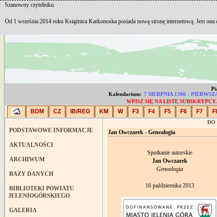
Szanowny czytelniku.
Od 1 września 2014 roku Książnica Karkonoska posiada nową stronę internetową. Jest ona
Pi
Kalendarium:
7 SIERPNIA 1366 - PIERW
WPISZ SIĘ NA LISTĘ SUBSKRYP
BDM
CZ
IB/REG
KM
W
F3
F4
F5
F6
F7
F
DO
PODSTAWOWE INFORMACJE
Jan Owczarek - Genealogia
AKTUALNOŚCI
Spotkanie autorskie
ARCHIWUM
Jan Owczarek
Genealogia
BAZY DANYCH
16 października 2013
BIBLIOTEKI POWIATU
JELENIOGÓRSKIEGO
GALERIA