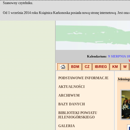
Szanowny czytelniku.
Od 1 września 2014 roku Książnica Karkonoska posiada nową stronę internetową. Jest ona
Kalendarium:
9 SIERPNIA 
BDM
CZ
IB/REG
KM
W
PODSTAWOWE INFORMACJE
Jeleniog
AKTUALNOŚCI
ARCHIWUM
BAZY DANYCH
BIBLIOTEKI POWIATU
JELENIOGÓRSKIEGO
GALERIA