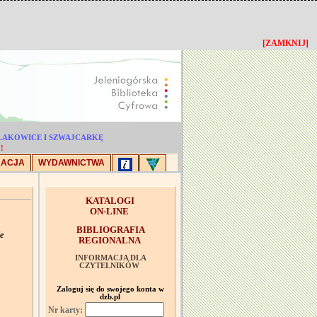
[ZAMKNIJ]
YSŁAKOWICE I SZWAJCARKĘ
!
KACJA
WYDAWNICTWA
KATALOGI
ON-LINE
BIBLIOGRAFIA
e
REGIONALNA
INFORMACJA DLA
CZYTELNIKÓW
Zaloguj się do swojego konta w
dzb.pl
Nr karty: