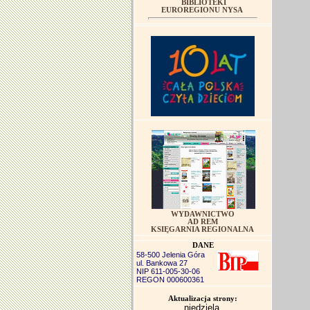
BIBLIOTEKI
EUROREGIONU NYSA
WYDAWNICTWO
AD REM
KSIĘGARNIA REGIONALNA
DANE
58-500 Jelenia Góra
ul. Bankowa 27
NIP 611-005-30-06
REGON 000600361
Aktualizacja strony:
niedziela,