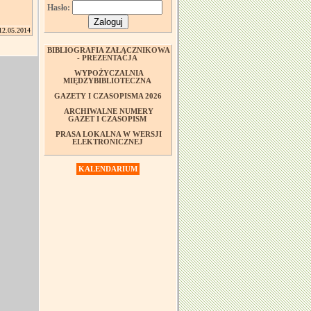
Hasło:
12.05.2014
BIBLIOGRAFIA ZAŁĄCZNIKOWA
- PREZENTACJA
WYPOŻYCZALNIA
MIĘDZYBIBLIOTECZNA
GAZETY I CZASOPISMA 2026
ARCHIWALNE NUMERY
GAZET I CZASOPISM
PRASA LOKALNA W WERSJI
ELEKTRONICZNEJ
KALENDARIUM