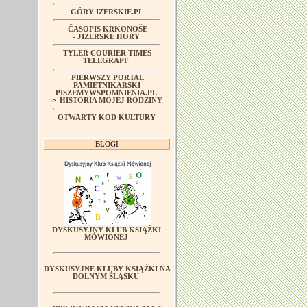
GÓRY IZERSKIE.PL
ČASOPIS KRKONOŠE
- JIZERSKÉ HORY
TYLER COURIER TIMES
TELEGRAPF
PIERWSZY PORTAL
PAMIETNIKARSKI
PISZEMYWSPOMNIENIA.PL
->
HISTORIA MOJEJ RODZINY
OTWARTY KOD KULTURY
BLOGI
DYSKUSYJNY KLUB KSIĄŻKI
MÓWIONEJ
DYSKUSYJNE KLUBY KSIĄŻKI NA
DOLNYM ŚLĄSKU