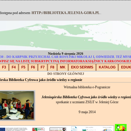
 dostępna pod adresem
HTTP://BIBLIOTEKA.JELENIA-GORA.PL
.
Niedziela 9 sierpnia 2026
1830 - DO KARPNIK PRZYJECHAŁ CAR ROSYJSKI MIKOŁAJ I, ODWIEDZIŁ TEŻ M
WPISZ SIĘ NA LISTĘ SUBSKRYPCYJNĄ INFORMATORA KSIĄŻNICY KARKONOSKIEJ
F3
F4
F5
F6
F7
F8
MK
EKO SERWIS
KATALOG
EDU
DO STRONY GŁÓWNEJ
órska Biblioteka Cyfrowa jako źródło wiedzy o regionie
Wirtualna biblioteka e-Pogranicze
Jeleniogórska Biblioteka Cyfrowa jako źródło wiedzy o regioni
spotkanie z uczniami ZSEiT w Jeleniej Górze
9 maja 2014