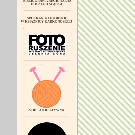
BIBLIOGRAFIA REGIONALNA
DOLNEGO ŚLĄSKA
SPOTKANIA AUTORSKIE
W KSIĄŻNICY KARKONOSKIEJ
STREFA KREATYWNA