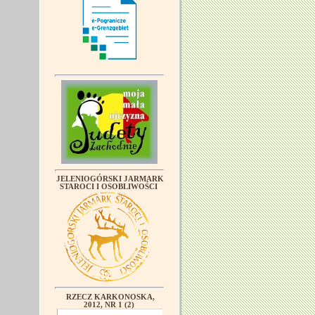
JELENIOGÓRSKI JARMARK
STAROCI I OSOBLIWOŚCI
RZECZ KARKONOSKA,
2012, NR 1 (2)