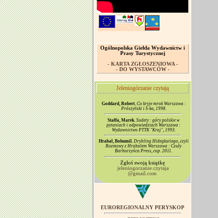
Ogólnopolska Giełda Wydawnictw i
Prasy Turystycznej
- KARTA ZGŁOSZENIOWA -
- DO WYSTAWCÓW -
Jeleniogórzanie czytają
Goddard, Robert.
Co kryje mrok Warszawa :
Prószyński i S-ka, 1998.
Staffa, Marek.
Sudety : góry polskie w
pytaniach i odpowiedziach Warszawa :
Wydawnictwo PTTK "Kraj", 1993.
Hrabal, Bohumil.
Drybling Hidegkutiego, czyli
Rozmowy z Hrabalem Warszawa : Czuły
Barbarzyńca Press, cop. 2011.
Zgłoś swoją książkę
jeleniogorzanie.czytaja
@gmail.com
EUROREGIONALNY PERYSKOP