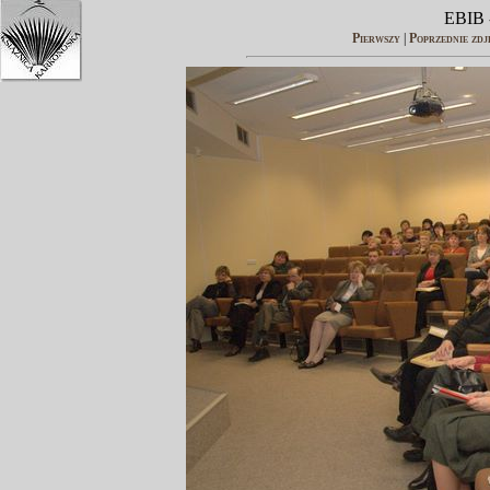
EBIB -
Pierwszy
|
Poprzednie zdj