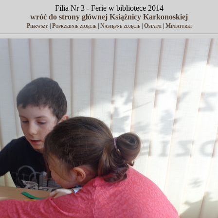
Filia Nr 3 - Ferie w bibliotece 2014
wróć do strony głównej Książnicy Karkonoskiej
Pierwszy
|
Poprzednie zdjęcie
|
Następne zdjęcie
|
Ostatni
|
Miniaturki