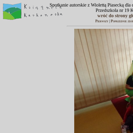
Spotkanie autorskie z Wiolettą Piasecką dl
Przedszkola nr 19 
wróć do strony g
Pierwszy
|
Poprzednie zdj