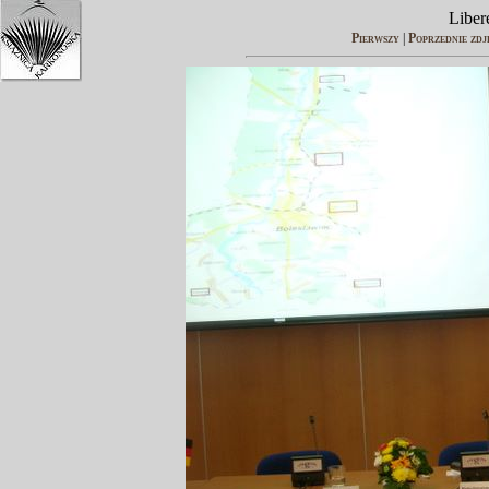
Liber
Pierwszy
|
Poprzednie zdj