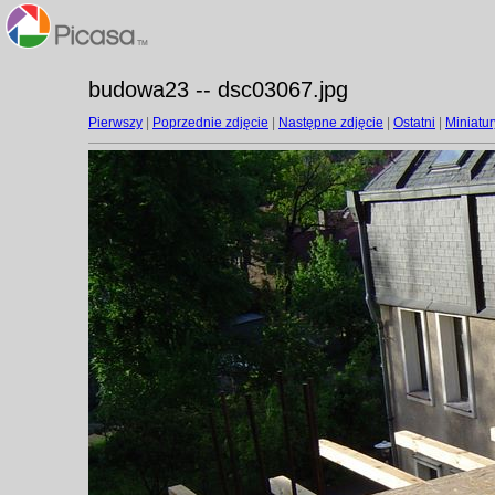
budowa23 -- dsc03067.jpg
Pierwszy
|
Poprzednie zdjęcie
|
Następne zdjęcie
|
Ostatni
|
Miniatur