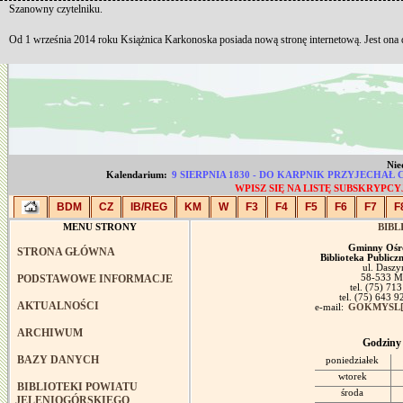
Szanowny czytelniku.
Od 1 września 2014 roku Książnica Karkonoska posiada nową stronę internetową. Jest ona
Nie
Kalendarium:
9 SIERPNIA 1830 - DO KARPNIK PRZYJECHAŁ
WPISZ SIĘ NA LISTĘ SUBSKRYP
BDM
CZ
IB/REG
KM
W
F3
F4
F5
F6
F7
F
MENU STRONY
BIBL
Gminny Ośr
STRONA GŁÓWNA
Biblioteka Public
ul. Daszy
PODSTAWOWE INFORMACJE
58-533 M
tel. (75) 71
tel. (75) 643 9
AKTUALNOŚCI
e-mail:
GOKMYSL[
ARCHIWUM
Godziny 
BAZY DANYCH
poniedziałek
wtorek
BIBLIOTEKI POWIATU
środa
JELENIOGÓRSKIEGO