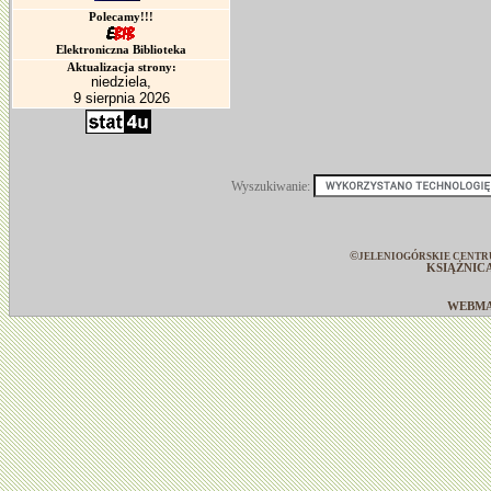
Polecamy!!!
Elektroniczna Biblioteka
Aktualizacja strony:
niedziela,
9 sierpnia 2026
Wyszukiwanie:
©
JELENIOGÓRSKIE CENTR
KSIĄŻNIC
WEBM