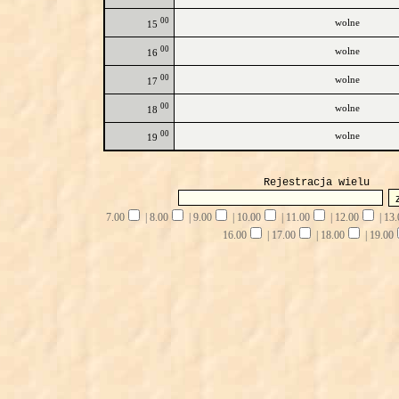
00
wolne
15
00
wolne
16
00
wolne
17
00
wolne
18
00
wolne
19
Rejestracja wielu
7.00
|
8.00
|
9.00
|
10.00
|
11.00
|
12.00
|
13.
16.00
|
17.00
|
18.00
|
19.00