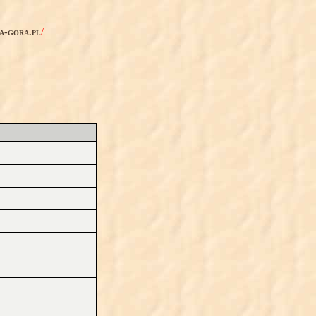
ia-gora.pl
/