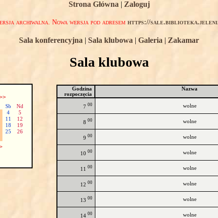
Strona Główna
|
Zaloguj
rsja archiwalna. Nowa wersja pod adresem
https://sale.biblioteka.jelen
Sala konferencyjna
|
Sala klubowa
|
Galeria
|
Zakamar
Sala klubowa
Godzina
Nazwa
rozpoczęcia
>>
00
wolne
Sb
Nd
7
4
5
11
12
00
wolne
8
18
19
25
26
00
wolne
9
>
00
wolne
10
00
wolne
11
00
wolne
12
00
wolne
13
00
wolne
14