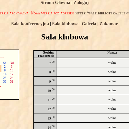
Strona Główna
|
Zaloguj
rsja archiwalna. Nowa wersja pod adresem
https://sale.biblioteka.jelen
Sala konferencyjna
|
Sala klubowa
|
Galeria
|
Zakamar
Sala klubowa
Godzina
Nazwa
rozpoczęcia
>>
00
wolne
Sb
Nd
7
2
3
9
10
00
wolne
8
16
17
23
24
00
wolne
9
30
31
>
00
wolne
10
00
wolne
11
00
wolne
12
00
wolne
13
00
wolne
14