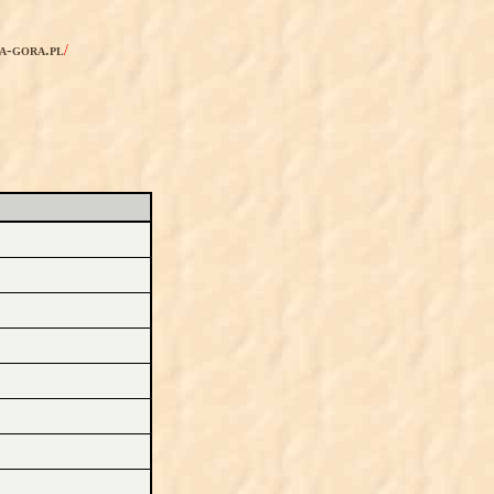
ia-gora.pl
/