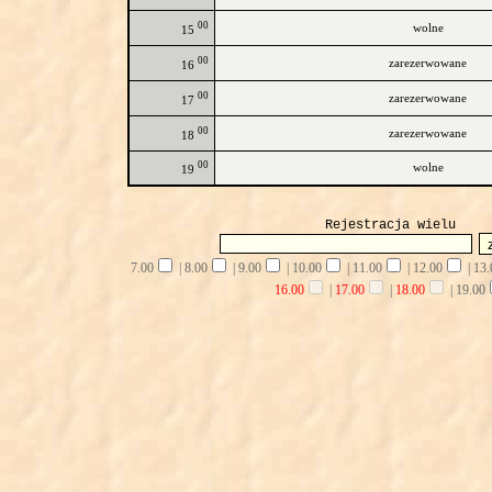
00
wolne
15
00
zarezerwowane
16
00
zarezerwowane
17
00
zarezerwowane
18
00
wolne
19
Rejestracja wielu
7.00
|
8.00
|
9.00
|
10.00
|
11.00
|
12.00
|
13.
16.00
|
17.00
|
18.00
|
19.00