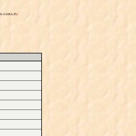
ia-gora.pl
/