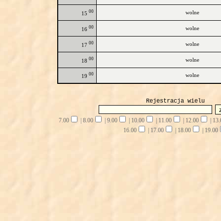
00
wolne
15
00
wolne
16
00
wolne
17
00
wolne
18
00
wolne
19
Rejestracja wielu
7.00
|
8.00
|
9.00
|
10.00
|
11.00
|
12.00
|
13.
16.00
|
17.00
|
18.00
|
19.00