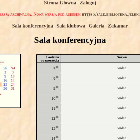
Strona Główna
|
Zaloguj
rsja archiwalna. Nowa wersja pod adresem
https://sale.biblioteka.jelen
Sala konferencyjna
|
Sala klubowa
|
Galeria
|
Zakamar
Sala konferencyjna
Godzina
Nazwa
rozpoczęcia
>>
00
wolne
Sb
Nd
7
2
3
9
10
00
wolne
8
16
17
23
24
00
wolne
9
30
31
>
00
wolne
10
00
wolne
11
00
wolne
12
00
wolne
13
00
wolne
14