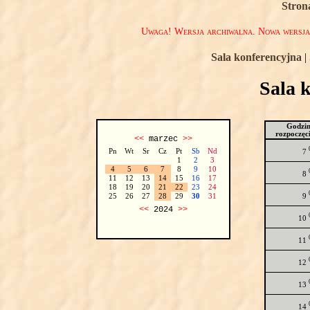
Stron
Uwaga! Wersja archiwalna. Nowa wersj
Sala konferencyjna
|
Sala 
Godzi
rozpoczęc
<<
marzec
>>
Pn
Wt
Sr
Cz
Pt
Sb
Nd
7
1
2
3
4
5
6
7
8
9
10
8
11
12
13
14
15
16
17
18
19
20
21
22
23
24
9
25
26
27
28
29
30
31
<<
2024
>>
10
11
12
13
14