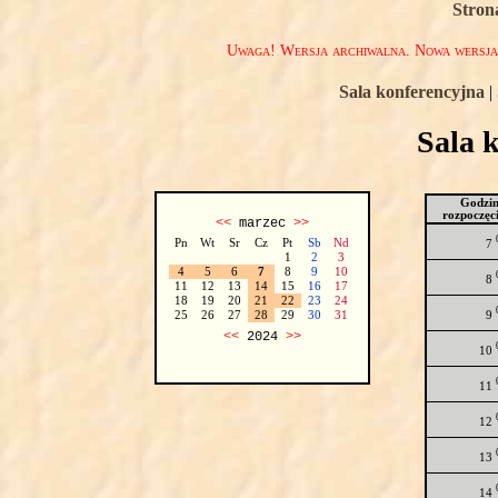
Stron
Uwaga! Wersja archiwalna. Nowa wersj
Sala konferencyjna
|
Sala 
Godzi
rozpoczęc
<<
marzec
>>
Pn
Wt
Sr
Cz
Pt
Sb
Nd
7
1
2
3
4
5
6
7
8
9
10
8
11
12
13
14
15
16
17
18
19
20
21
22
23
24
9
25
26
27
28
29
30
31
<<
2024
>>
10
11
12
13
14