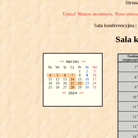
Stron
Uwaga! Wersja archiwalna. Nowa wersj
Sala konferencyjna
|
Sala 
Godzi
rozpoczęc
<<
marzec
>>
Pn
Wt
Sr
Cz
Pt
Sb
Nd
7
1
2
3
4
5
6
7
8
9
10
8
11
12
13
14
15
16
17
18
19
20
21
22
23
24
9
25
26
27
28
29
30
31
<<
2024
>>
10
11
12
13
14