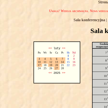
Stron
Uwaga! Wersja archiwalna. Nowa wersj
Sala konferencyjna
|
Sala 
Godzi
rozpoczęc
<<
luty
>>
Pn
Wt
Sr
Cz
Pt
Sb
Nd
7
1
2
3
4
5
6
7
8
9
8
10
11
12
13
14
15
16
17
18
19
20
21
22
23
9
24
25
26
27
28
<<
2025
>>
10
11
12
13
14