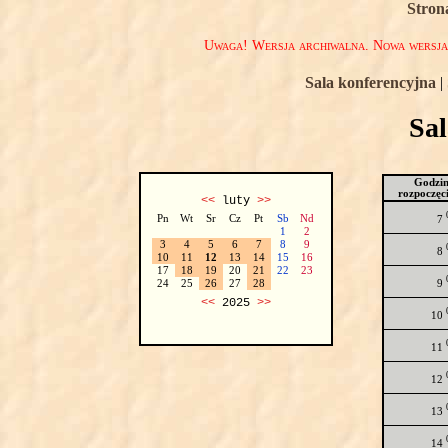
Stron
Uwaga! Wersja archiwalna. Nowa wersj
Sala konferencyjna
|
Sa
Godzi
rozpoczęc
<<
luty
>>
Pn
Wt
Sr
Cz
Pt
Sb
Nd
7
1
2
3
4
5
6
7
8
9
8
10
11
12
13
14
15
16
17
18
19
20
21
22
23
9
24
25
26
27
28
<<
2025
>>
10
11
12
13
14