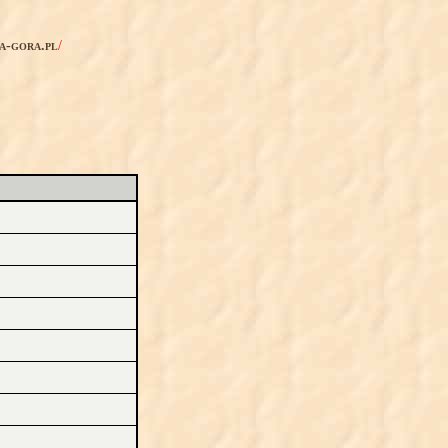
ia-gora.pl
/