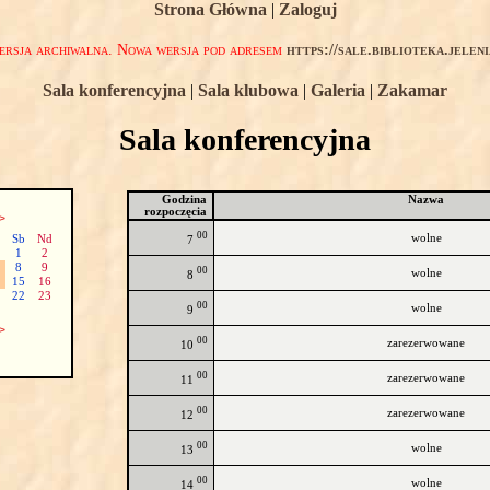
Strona Główna
|
Zaloguj
rsja archiwalna. Nowa wersja pod adresem
https://sale.biblioteka.jelen
Sala konferencyjna
|
Sala klubowa
|
Galeria
|
Zakamar
Sala konferencyjna
Godzina
Nazwa
rozpoczęcia
>
00
wolne
Sb
Nd
7
1
2
8
9
00
wolne
8
15
16
22
23
00
wolne
9
>
00
zarezerwowane
10
00
zarezerwowane
11
00
zarezerwowane
12
00
wolne
13
00
wolne
14