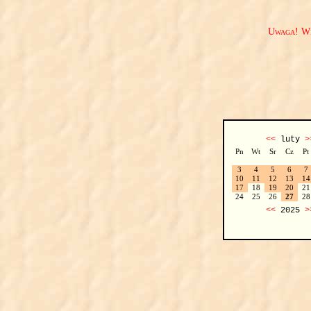
Uwaga! We
<<
luty
>
Pn
Wt
Sr
Cz
Pt
3
4
5
6
7
10
11
12
13
14
17
18
19
20
21
24
25
26
27
28
<<
2025
>