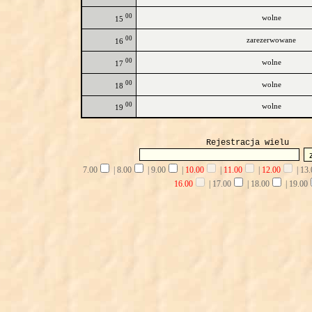
00
wolne
15
00
zarezerwowane
16
00
wolne
17
00
wolne
18
00
wolne
19
Rejestracja wielu
7.00
|
8.00
|
9.00
|
10.00
|
11.00
|
12.00
|
13.
16.00
|
17.00
|
18.00
|
19.00