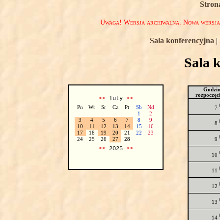
Stron
Uwaga! Wersja archiwalna. Nowa wersj
Sala konferencyjna
|
Sala 
Godzi
rozpoczęc
<<
luty
>>
Pn
Wt
Sr
Cz
Pt
Sb
Nd
7
1
2
3
4
5
6
7
8
9
8
10
11
12
13
14
15
16
17
18
19
20
21
22
23
9
24
25
26
27
28
<<
2025
>>
10
11
12
13
14