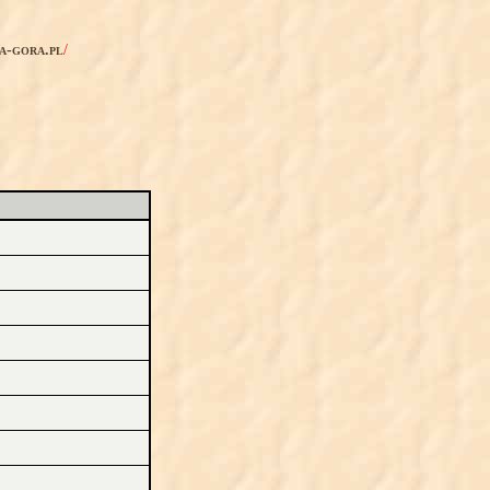
ia-gora.pl
/