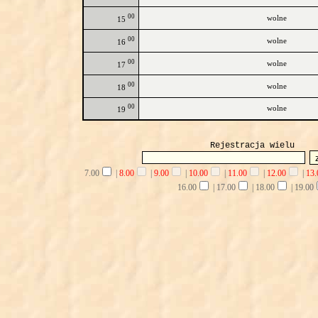
00
wolne
15
00
wolne
16
00
wolne
17
00
wolne
18
00
wolne
19
Rejestracja wielu
7.00
|
8.00
|
9.00
|
10.00
|
11.00
|
12.00
|
13.
16.00
|
17.00
|
18.00
|
19.00