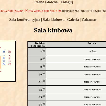
Strona Główna
|
Zaloguj
rsja archiwalna. Nowa wersja pod adresem
https://sale.biblioteka.jelen
Sala konferencyjna
|
Sala klubowa
|
Galeria
|
Zakamar
Sala klubowa
Godzina
Nazwa
rozpoczęcia
>
00
wolne
Sb
Nd
7
1
2
8
9
00
zarezerwowane
8
15
16
22
23
00
zarezerwowane
9
>
00
zarezerwowane
10
00
zarezerwowane
11
00
zarezerwowane
12
00
zarezerwowane
13
00
zarezerwowane
14