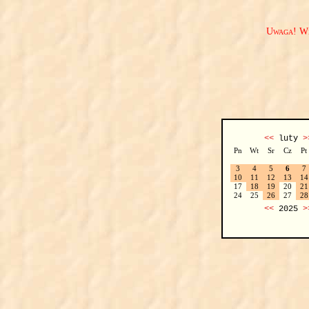
Uwaga! We
<<
luty
>
Pn
Wt
Sr
Cz
Pt
3
4
5
6
7
10
11
12
13
14
17
18
19
20
21
24
25
26
27
28
<<
2025
>