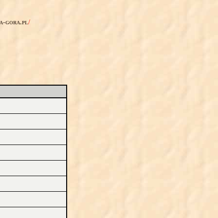
ia-gora.pl
/