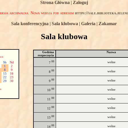
Strona Główna
|
Zaloguj
rsja archiwalna. Nowa wersja pod adresem
https://sale.biblioteka.jelen
Sala konferencyjna
|
Sala klubowa
|
Galeria
|
Zakamar
Sala klubowa
Godzina
Nazwa
rozpoczęcia
>>
00
wolne
Sb
Nd
7
1
2
8
9
00
wolne
8
15
16
22
23
00
wolne
9
29
30
00
>
wolne
10
00
wolne
11
00
wolne
12
00
wolne
13
00
wolne
14