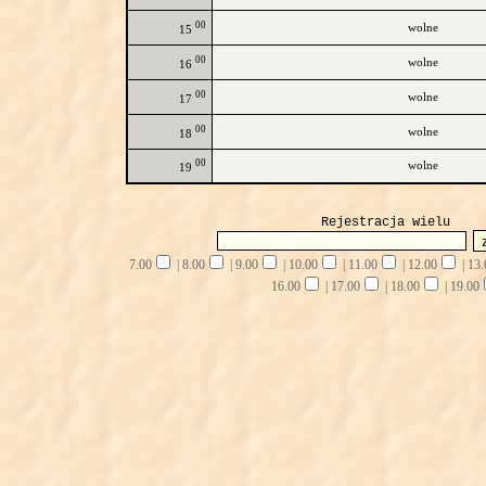
00
wolne
15
00
wolne
16
00
wolne
17
00
wolne
18
00
wolne
19
Rejestracja wielu
7.00
|
8.00
|
9.00
|
10.00
|
11.00
|
12.00
|
13.
16.00
|
17.00
|
18.00
|
19.00