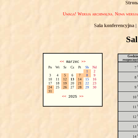
Stron
Uwaga! Wersja archiwalna. Nowa wersj
Sala konferencyjna
|
Sa
Godzi
rozpoczęc
<<
marzec
>>
Pn
Wt
Sr
Cz
Pt
Sb
Nd
7
1
2
3
4
5
6
7
8
9
8
10
11
12
13
14
15
16
17
18
19
20
21
22
23
9
24
25
26
27
28
29
30
31
<<
2025
>>
10
11
12
13
14