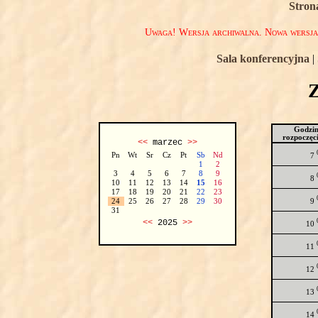
Stron
Uwaga! Wersja archiwalna. Nowa wersj
Sala konferencyjna
|
Godzi
rozpoczęc
<<
marzec
>>
Pn
Wt
Sr
Cz
Pt
Sb
Nd
7
1
2
3
4
5
6
7
8
9
8
10
11
12
13
14
15
16
17
18
19
20
21
22
23
9
24
25
26
27
28
29
30
31
<<
2025
>>
10
11
12
13
14