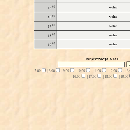
00
wolne
15
00
wolne
16
00
wolne
17
00
wolne
18
00
wolne
19
Rejestracja wielu
7.00
|
8.00
|
9.00
|
10.00
|
11.00
|
12.00
|
13.
16.00
|
17.00
|
18.00
|
19.00