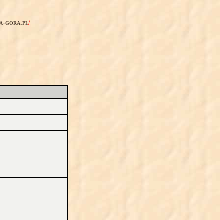
ia-gora.pl
/