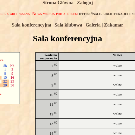
Strona Główna
|
Zaloguj
rsja archiwalna. Nowa wersja pod adresem
https://sale.biblioteka.jelen
Sala konferencyjna
|
Sala klubowa
|
Galeria
|
Zakamar
Sala konferencyjna
Godzina
Nazwa
rozpoczęcia
>>
00
wolne
Sb
Nd
7
1
2
8
9
00
wolne
8
15
16
22
23
00
wolne
9
29
30
00
>
wolne
10
00
wolne
11
00
wolne
12
00
wolne
13
00
wolne
14