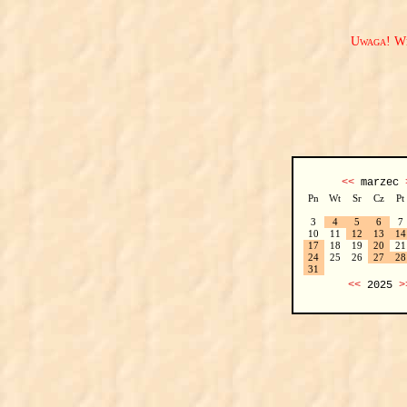
Uwaga! We
<<
marzec
Pn
Wt
Sr
Cz
Pt
3
4
5
6
7
10
11
12
13
14
17
18
19
20
21
24
25
26
27
28
31
<<
2025
>