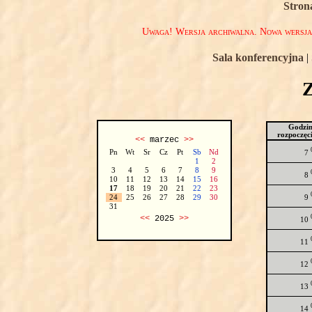
Stron
Uwaga! Wersja archiwalna. Nowa wersj
Sala konferencyjna
|
Godzi
rozpoczęc
<<
marzec
>>
Pn
Wt
Sr
Cz
Pt
Sb
Nd
7
1
2
3
4
5
6
7
8
9
8
10
11
12
13
14
15
16
17
18
19
20
21
22
23
9
24
25
26
27
28
29
30
31
<<
2025
>>
10
11
12
13
14