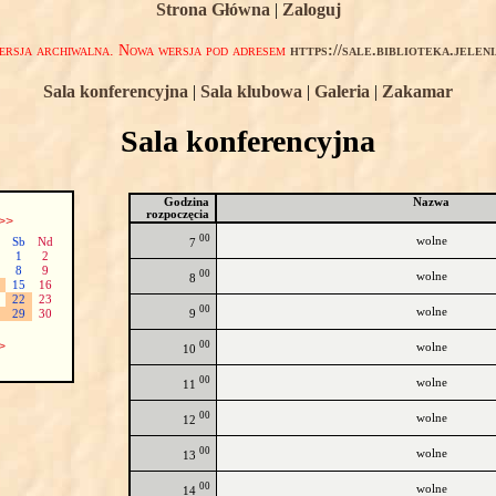
Strona Główna
|
Zaloguj
rsja archiwalna. Nowa wersja pod adresem
https://sale.biblioteka.jelen
Sala konferencyjna
|
Sala klubowa
|
Galeria
|
Zakamar
Sala konferencyjna
Godzina
Nazwa
rozpoczęcia
>>
00
wolne
Sb
Nd
7
1
2
8
9
00
wolne
8
15
16
22
23
00
wolne
9
29
30
00
>
wolne
10
00
wolne
11
00
wolne
12
00
wolne
13
00
wolne
14