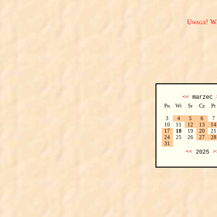
Uwaga! We
<<
marzec
Pn
Wt
Sr
Cz
Pt
3
4
5
6
7
10
11
12
13
14
17
18
19
20
21
24
25
26
27
28
31
<<
2025
>