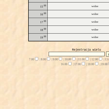
00
wolne
15
00
wolne
16
00
wolne
17
00
wolne
18
00
wolne
19
Rejestracja wielu
7.00
|
8.00
|
9.00
|
10.00
|
11.00
|
12.00
|
13.
16.00
|
17.00
|
18.00
|
19.00