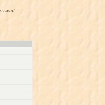
ia-gora.pl
/