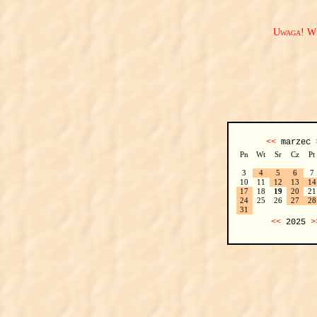
Uwaga! We
<<
marzec
Pn
Wt
Sr
Cz
Pt
3
4
5
6
7
10
11
12
13
14
17
18
19
20
21
24
25
26
27
28
31
<<
2025
>