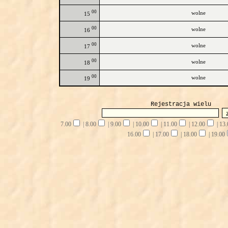
00
wolne
15
00
wolne
16
00
wolne
17
00
wolne
18
00
wolne
19
Rejestracja wielu
7.00
|
8.00
|
9.00
|
10.00
|
11.00
|
12.00
|
13.
16.00
|
17.00
|
18.00
|
19.00