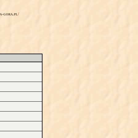
ia-gora.pl
/