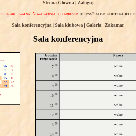
Strona Główna
|
Zaloguj
rsja archiwalna. Nowa wersja pod adresem
https://sale.biblioteka.jelen
Sala konferencyjna
|
Sala klubowa
|
Galeria
|
Zakamar
Sala konferencyjna
Godzina
Nazwa
rozpoczęcia
>>
00
wolne
Sb
Nd
7
1
2
8
9
00
wolne
8
15
16
22
23
00
wolne
9
29
30
00
>
wolne
10
00
wolne
11
00
wolne
12
00
wolne
13
00
wolne
14