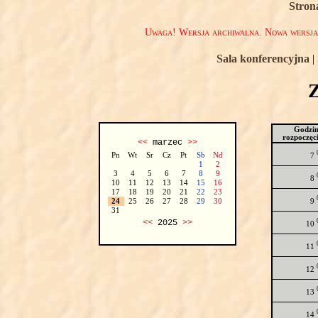
Stron
Uwaga! Wersja archiwalna. Nowa wersj
Sala konferencyjna
|
Godzi
rozpoczęc
<<
marzec
>>
Pn
Wt
Sr
Cz
Pt
Sb
Nd
7
1
2
3
4
5
6
7
8
9
8
10
11
12
13
14
15
16
17
18
19
20
21
22
23
9
24
25
26
27
28
29
30
31
<<
2025
>>
10
11
12
13
14