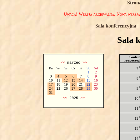
Stron
Uwaga! Wersja archiwalna. Nowa wersj
Sala konferencyjna
|
Sala 
Godzi
rozpoczęc
<<
marzec
>>
Pn
Wt
Sr
Cz
Pt
Sb
Nd
7
1
2
3
4
5
6
7
8
9
8
10
11
12
13
14
15
16
17
18
19
20
21
22
23
9
24
25
26
27
28
29
30
31
<<
2025
>>
10
11
12
13
14