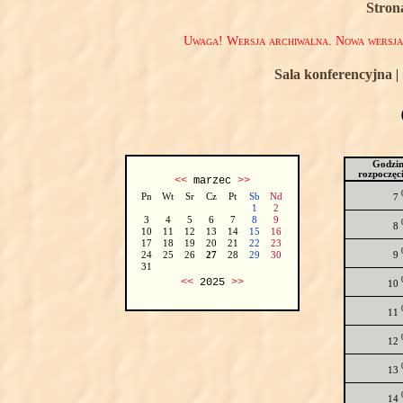
Stron
Uwaga! Wersja archiwalna. Nowa wersj
Sala konferencyjna
|
Godzi
rozpoczęc
<<
marzec
>>
Pn
Wt
Sr
Cz
Pt
Sb
Nd
7
1
2
3
4
5
6
7
8
9
8
10
11
12
13
14
15
16
17
18
19
20
21
22
23
9
24
25
26
27
28
29
30
31
<<
2025
>>
10
11
12
13
14