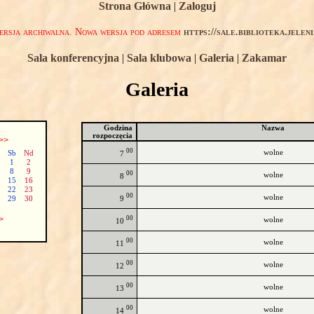
Strona Główna
|
Zaloguj
rsja archiwalna. Nowa wersja pod adresem
https://sale.biblioteka.jelen
Sala konferencyjna
|
Sala klubowa
|
Galeria
|
Zakamar
Galeria
Godzina
Nazwa
rozpoczęcia
>>
00
wolne
Sb
Nd
7
1
2
8
9
00
wolne
8
15
16
22
23
00
wolne
9
29
30
00
>
wolne
10
00
wolne
11
00
wolne
12
00
wolne
13
00
wolne
14