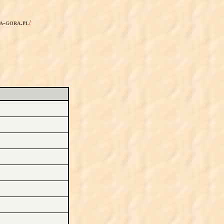
ia-gora.pl
/