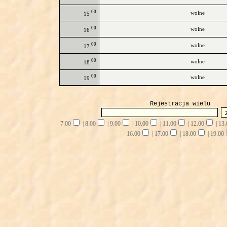
00
wolne
15
00
wolne
16
00
wolne
17
00
wolne
18
00
wolne
19
Rejestracja wielu
7.00
|
8.00
|
9.00
|
10.00
|
11.00
|
12.00
|
13.
16.00
|
17.00
|
18.00
|
19.00