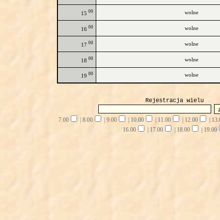
00
wolne
15
00
wolne
16
00
wolne
17
00
wolne
18
00
wolne
19
Rejestracja wielu
7.00
|
8.00
|
9.00
|
10.00
|
11.00
|
12.00
|
13.
16.00
|
17.00
|
18.00
|
19.00