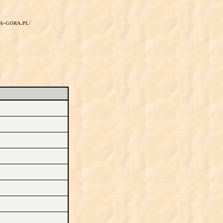
ia-gora.pl
/