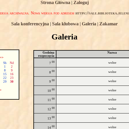
Strona Główna
|
Zaloguj
rsja archiwalna. Nowa wersja pod adresem
https://sale.biblioteka.jelen
Sala konferencyjna
|
Sala klubowa
|
Galeria
|
Zakamar
Galeria
Godzina
Nazwa
rozpoczęcia
>>
00
wolne
Sb
Nd
7
1
2
8
9
00
wolne
8
15
16
22
23
00
wolne
9
29
30
00
>
wolne
10
00
wolne
11
00
wolne
12
00
wolne
13
00
wolne
14