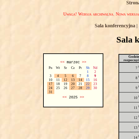
Stron
Uwaga! Wersja archiwalna. Nowa wersj
Sala konferencyjna
|
Sala 
Godzi
rozpoczęc
<<
marzec
>>
Pn
Wt
Sr
Cz
Pt
Sb
Nd
7
1
2
3
4
5
6
7
8
9
8
10
11
12
13
14
15
16
17
18
19
20
21
22
23
9
24
25
26
27
28
29
30
31
<<
2025
>>
10
11
12
13
14