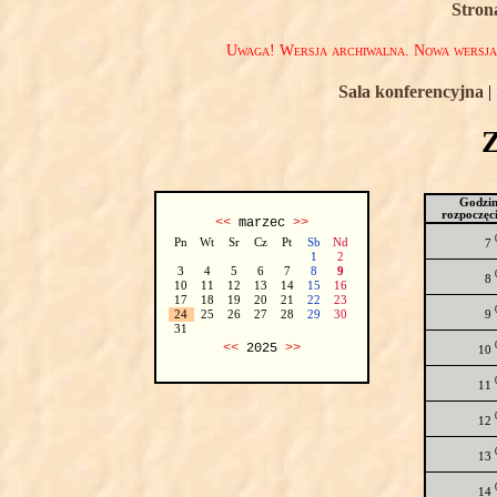
Stron
Uwaga! Wersja archiwalna. Nowa wersj
Sala konferencyjna
|
Godzi
rozpoczęc
<<
marzec
>>
Pn
Wt
Sr
Cz
Pt
Sb
Nd
7
1
2
3
4
5
6
7
8
9
8
10
11
12
13
14
15
16
17
18
19
20
21
22
23
9
24
25
26
27
28
29
30
31
<<
2025
>>
10
11
12
13
14