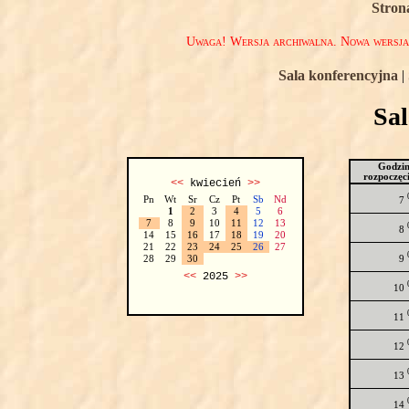
Stron
Uwaga! Wersja archiwalna. Nowa wersj
Sala konferencyjna
|
Sa
Godzi
rozpoczęc
<<
kwiecień
>>
Pn
Wt
Sr
Cz
Pt
Sb
Nd
7
1
2
3
4
5
6
7
8
9
10
11
12
13
8
14
15
16
17
18
19
20
21
22
23
24
25
26
27
9
28
29
30
<<
2025
>>
10
11
12
13
14