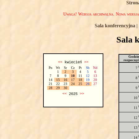
Stron
Uwaga! Wersja archiwalna. Nowa wersj
Sala konferencyjna
|
Sala 
Godzi
rozpoczęc
<<
kwiecień
>>
Pn
Wt
Sr
Cz
Pt
Sb
Nd
7
1
2
3
4
5
6
7
8
9
10
11
12
13
8
14
15
16
17
18
19
20
21
22
23
24
25
26
27
9
28
29
30
<<
2025
>>
10
11
12
13
14