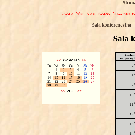
Stron
Uwaga! Wersja archiwalna. Nowa wersj
Sala konferencyjna
|
Sala 
Godzi
rozpoczęc
<<
kwiecień
>>
Pn
Wt
Sr
Cz
Pt
Sb
Nd
7
1
2
3
4
5
6
7
8
9
10
11
12
13
8
14
15
16
17
18
19
20
21
22
23
24
25
26
27
9
28
29
30
<<
2025
>>
10
11
12
13
14