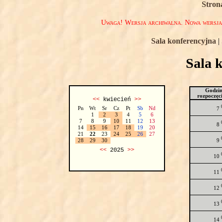
Stron
Uwaga! Wersja archiwalna. Nowa wersj
Sala konferencyjna
|
Sala 
Godzi
rozpoczęc
<<
kwiecień
>>
Pn
Wt
Sr
Cz
Pt
Sb
Nd
7
1
2
3
4
5
6
7
8
9
10
11
12
13
8
14
15
16
17
18
19
20
21
22
23
24
25
26
27
9
28
29
30
<<
2025
>>
10
11
12
13
14