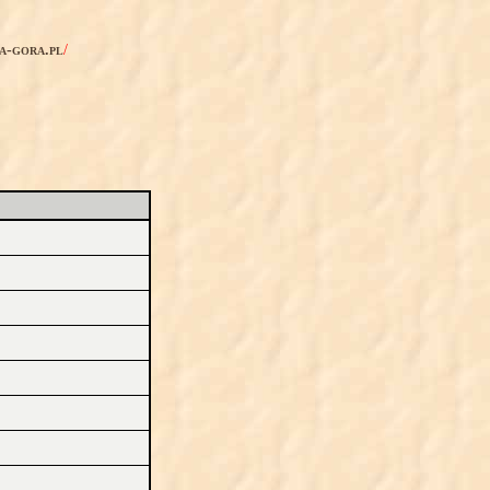
ia-gora.pl
/