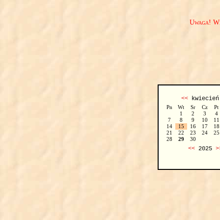
Uwaga! We
<<
kwiecie
Pn
Wt
Sr
Cz
Pt
1
2
3
4
7
8
9
10
11
14
15
16
17
18
21
22
23
24
25
28
29
30
<<
2025
>