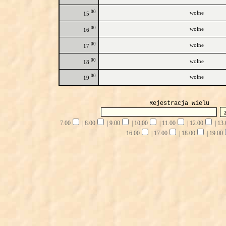
00
wolne
15
00
wolne
16
00
wolne
17
00
wolne
18
00
wolne
19
Rejestracja wielu
7.00
|
8.00
|
9.00
|
10.00
|
11.00
|
12.00
|
13.
16.00
|
17.00
|
18.00
|
19.00