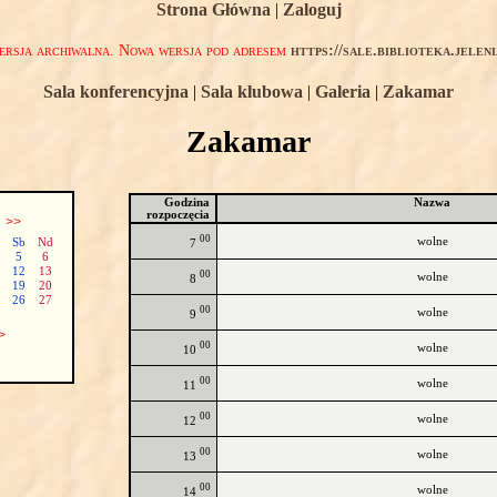
Strona Główna
|
Zaloguj
rsja archiwalna. Nowa wersja pod adresem
https://sale.biblioteka.jelen
Sala konferencyjna
|
Sala klubowa
|
Galeria
|
Zakamar
Zakamar
Godzina
Nazwa
rozpoczęcia
ń
>>
00
wolne
Sb
Nd
7
5
6
12
13
00
wolne
8
19
20
26
27
00
wolne
9
>
00
wolne
10
00
wolne
11
00
wolne
12
00
wolne
13
00
wolne
14