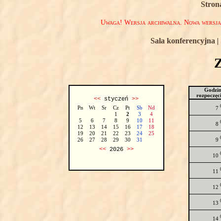
Stron
Uwaga! Wersja archiwalna. Nowa wersj
Sala konferencyjna
|
Godzi
rozpoczęc
<<
styczeń
>>
Pn
Wt
Sr
Cz
Pt
Sb
Nd
7
1
2
3
4
5
6
7
8
9
10
11
8
12
13
14
15
16
17
18
19
20
21
22
23
24
25
9
26
27
28
29
30
31
<<
2026
>>
10
11
12
13
14