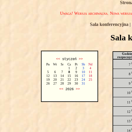
Stron
Uwaga! Wersja archiwalna. Nowa wersj
Sala konferencyjna
|
Sala 
Godzi
rozpoczęc
<<
styczeń
>>
Pn
Wt
Sr
Cz
Pt
Sb
Nd
7
1
2
3
4
5
6
7
8
9
10
11
8
12
13
14
15
16
17
18
19
20
21
22
23
24
25
9
26
27
28
29
30
31
<<
2026
>>
10
11
12
13
14