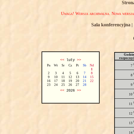
Stron
Uwaga! Wersja archiwalna. Nowa wersj
Sala konferencyjna
|
Godzi
rozpoczęc
<<
luty
>>
Pn
Wt
Sr
Cz
Pt
Sb
Nd
7
1
2
3
4
5
6
7
8
8
9
10
11
12
13
14
15
16
17
18
19
20
21
22
9
23
24
25
26
27
28
<<
2026
>>
10
11
12
13
14