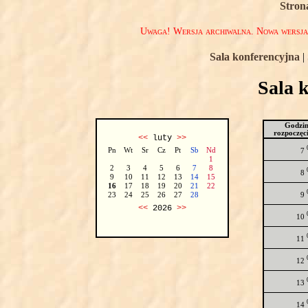
Stron
Uwaga! Wersja archiwalna. Nowa wersj
Sala konferencyjna
|
Sala 
Godzi
rozpoczęc
<<
luty
>>
Pn
Wt
Sr
Cz
Pt
Sb
Nd
7
1
2
3
4
5
6
7
8
8
9
10
11
12
13
14
15
16
17
18
19
20
21
22
9
23
24
25
26
27
28
<<
2026
>>
10
11
12
13
14