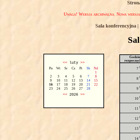
Stron
Uwaga! Wersja archiwalna. Nowa wersj
Sala konferencyjna
|
Sa
Godzi
rozpoczęc
<<
luty
>>
Pn
Wt
Sr
Cz
Pt
Sb
Nd
7
1
2
3
4
5
6
7
8
8
9
10
11
12
13
14
15
16
17
18
19
20
21
22
9
23
24
25
26
27
28
<<
2026
>>
10
11
12
13
14