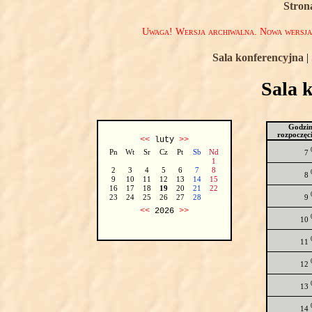
Stron
Uwaga! Wersja archiwalna. Nowa wersj
Sala konferencyjna
|
Sala 
Godzi
rozpoczęc
<<
luty
>>
Pn
Wt
Sr
Cz
Pt
Sb
Nd
7
1
2
3
4
5
6
7
8
8
9
10
11
12
13
14
15
16
17
18
19
20
21
22
9
23
24
25
26
27
28
<<
2026
>>
10
11
12
13
14